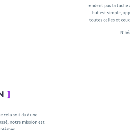
rendent pas la tache 
but est simple, app
toutes celles et ceux
N’hés
N
]
 cela soit du à une
assé, notre mission est
roblèmes.