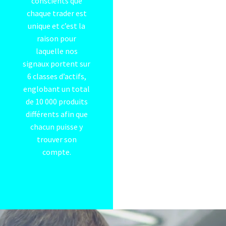
conscients que
chaque trader est
unique et c’est la
raison pour
laquelle nos
signaux portent sur
6 classes d’actifs,
englobant un total
de 10 000 produits
différents afin que
chacun puisse y
trouver son
compte.