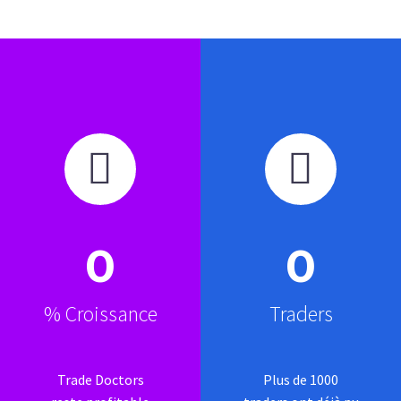




0
0
% Croissance
Traders
Trade Doctors
Plus de 1000