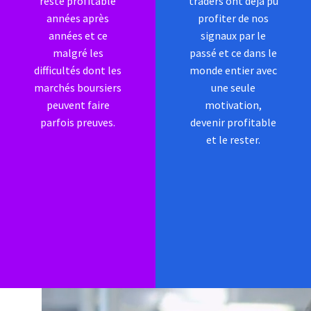
reste profitable
traders ont déjà pu
années après
profiter de nos
années et ce
signaux par le
malgré les
passé et ce dans le
difficultés dont les
monde entier avec
marchés boursiers
une seule
peuvent faire
motivation,
parfois preuves.
devenir profitable
et le rester.