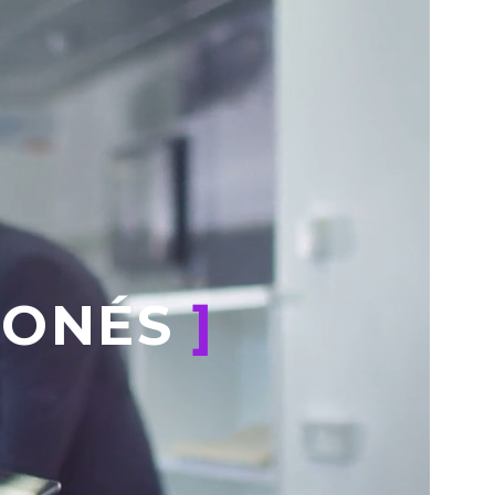
IONÉS
]