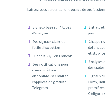
Laissez vous guider par une équipe de profession
Signaux basé sur 4 types
Entre 5 et
d’analyses
jour
Des signaux clairs et
Chaque tr
facile d’execution
détails ave
et stop lo
Support 24/5 en Français
Analyses e
Des notifications pour
des trades
convenir à tous
disponible via email et
Signaux di
l’application gratuite
Forex, Ind
Telegram
premières,
Obligation