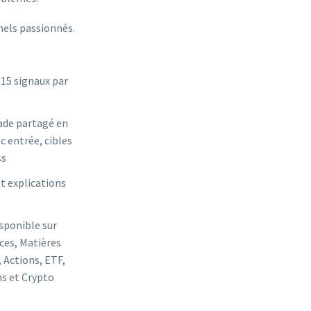
nels passionnés.
 15 signaux par
ade partagé en
c entrée, cibles
ss
t explications
sponible sur
ices, Matières
 Actions, ETF,
s et Crypto